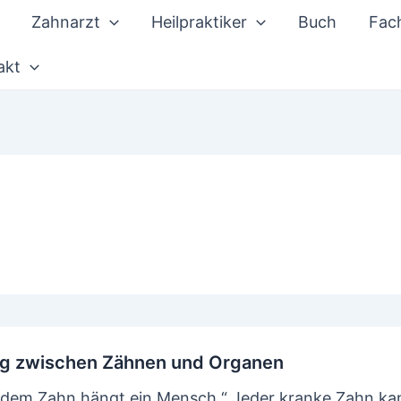
Zahnarzt
Heilpraktiker
Buch
Fach
akt
g zwischen Zähnen und Organen
edem Zahn hängt ein Mensch.“ Jeder kranke Zahn k