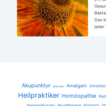
Gesun
Bakte
Das s
jeder
Akupunktur
Amalgam
chronis
alternativ
Heilpraktiker
Homöopathie
Kar
Nebenwirkungen
Neuraltherapie
Nürnberg
Ob