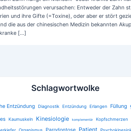
dheitsstörungen verursachen: Entweder der Zahn stö
rien und ihre Gifte (=Toxine), oder aber er stört gez
ind die aus der chinesischen Medizin bekannten Akup
 kranke […]
Schlagwortwolke
che Entzündung
Füllung
Diagnostik
Entzündung
Erlangen
Kinesiologie
ies
Kaumuskeln
Kopfschmerzen
komplementär
Patient
Parodontose
erkiefer
Organismus
Psychokinesiol