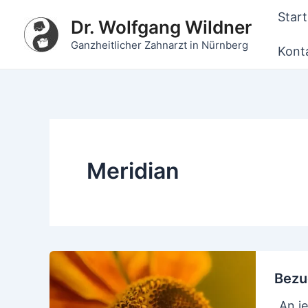
Zum
Start
Dr. Wolfgang Wildner
Inhalt
Ganzheitlicher Zahnarzt in Nürnberg
springen
Kont
Meridian
Bezu
„An j