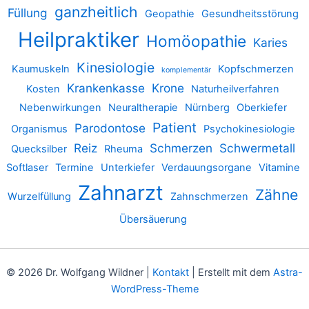
ganzheitlich
Füllung
Geopathie
Gesundheitsstörung
Heilpraktiker
Homöopathie
Karies
Kinesiologie
Kaumuskeln
Kopfschmerzen
komplementär
Krankenkasse
Krone
Kosten
Naturheilverfahren
Nebenwirkungen
Neuraltherapie
Nürnberg
Oberkiefer
Patient
Parodontose
Organismus
Psychokinesiologie
Reiz
Schmerzen
Schwermetall
Quecksilber
Rheuma
Softlaser
Termine
Unterkiefer
Verdauungsorgane
Vitamine
Zahnarzt
Zähne
Wurzelfüllung
Zahnschmerzen
Übersäuerung
© 2026 Dr. Wolfgang Wildner |
Kontakt
| Erstellt mit dem
Astra-
WordPress-Theme